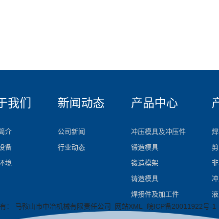
于我们
新闻动态
产品中心
简介
公司新闻
冲压模具及冲压件
焊
设备
行业动态
锻造模具
剪
环境
锻造模架
非
铸造模具
冲
焊接件及加工件
液
 版权所有： 马鞍山市中冶机械有限责任公司
网站XML
皖ICP备20011922号-1