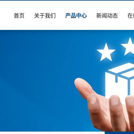
首页
关于我们
产品中心
新闻动态
在
公司简介
冲压模具及冲压件
公司新闻
生产设备
锻造模具
行业动态
锻造模架
公司环境
铸造模具
焊接件及加工件
剪刃及折弯模
非标工装设备
冲压焊接件